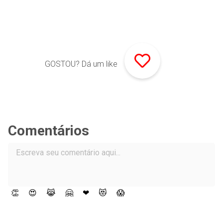
GOSTOU? Dá um like
Comentários
👏
😍
😹
🤗
❤
😻
😱