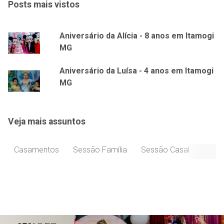
Posts mais vistos
Aniversário da Alícia - 8 anos em Itamogi
MG
Aniversário da Luísa - 4 anos em Itamogi
MG
Veja mais assuntos
Casamentos
Sessão Família
Sessão Casal
Celeb