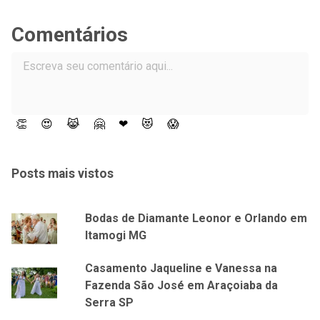
👏
😍
😹
🤗
❤
😻
😱
Posts mais vistos
Bodas de Diamante Leonor e Orlando em
Itamogi MG
Casamento Jaqueline e Vanessa na
Fazenda São José em Araçoiaba da
Serra SP
Veja mais assuntos
Casamentos
Sessão Família
Sessão Casal
Celeb