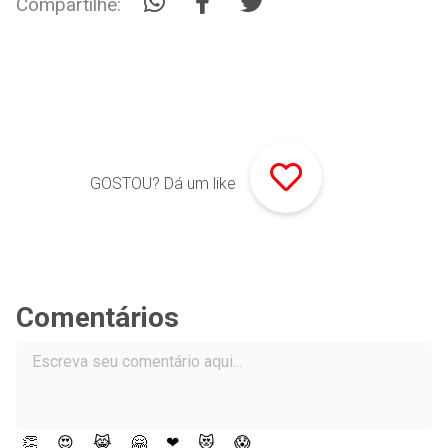
Compartilhe:
GOSTOU? Dá um like
Comentários
👏
😍
😹
🤗
❤
😻
😱