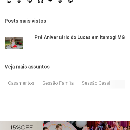
👏
😍
😹
🤗
❤
😻
😱
Posts mais vistos
Pré Aniversário do Lucas em Itamogi MG
Veja mais assuntos
Casamentos
Sessão Família
Sessão Casal
Celeb