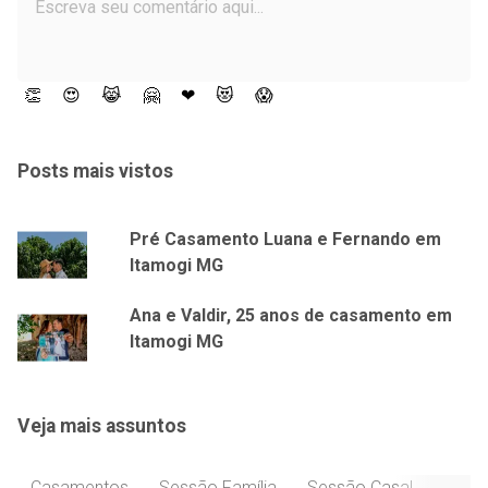
👏
😍
😹
🤗
❤
😻
😱
Posts mais vistos
Pré Casamento Luana e Fernando em
Itamogi MG
Ana e Valdir, 25 anos de casamento em
Itamogi MG
Veja mais assuntos
Casamentos
Sessão Família
Sessão Casal
Celeb