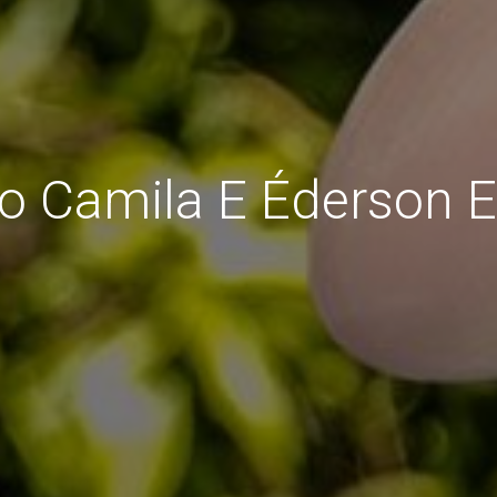
o Camila E Éderson 