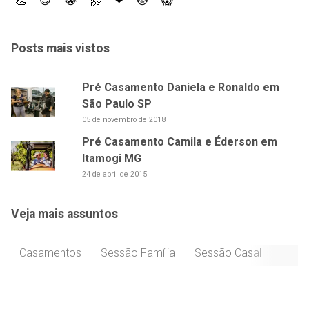
👏
😍
😹
🤗
❤
😻
😱
Posts mais vistos
Pré Casamento Daniela e Ronaldo em
São Paulo SP
05 de novembro de 2018
Pré Casamento Camila e Éderson em
Itamogi MG
24 de abril de 2015
Veja mais assuntos
Casamentos
Sessão Família
Sessão Casal
Celeb